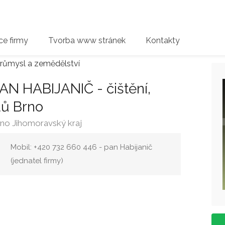
e firmy
Tvorba www stránek
Kontakty
růmysl a zemědělství
N HABIJANIČ - čištění,
dů Brno
no Jihomoravský kraj
Mobil: +420 732 660 446 - pan Habijanič
(jednatel firmy)