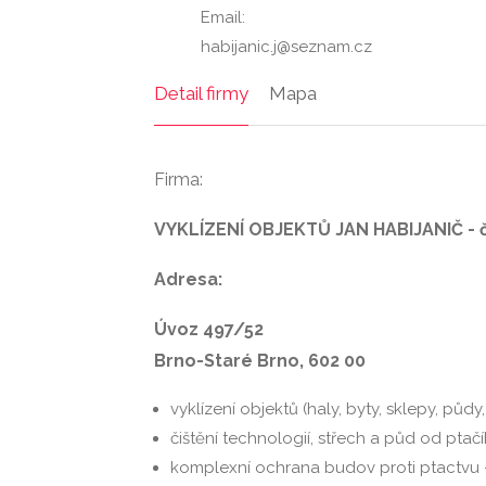
Email:
habijanic.j@seznam.cz
Detail firmy
Mapa
Firma:
VYKLÍZENÍ OBJEKTŮ JAN HABIJANIČ - či
Adresa:
Úvoz 497/52
Brno-Staré Brno, 602 00
vyklízení objektů (haly, byty, sklepy, pů
čištění technologií, střech a půd od ptačí
komplexní ochrana budov proti ptactvu – 