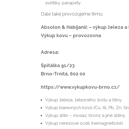
světlíky, parapety
Dále také provozujeme firmu:
Absolon & Habijanič – výkup železa 
Výkup kovu – provozovna
Adresa:
Špitálka 91/23
Brno-Trnitá, 602 00
https://www.vykupkovu-brno.cz/
Výkup železa, železného šrotu a litiny.
Výkup barevných kovů (Cu, Al, Pb, Zn, Sn)
Výkup slitin – mosaz, bronz a jiné slitiny.
Výkup nerezové oceli (nemagnetické).