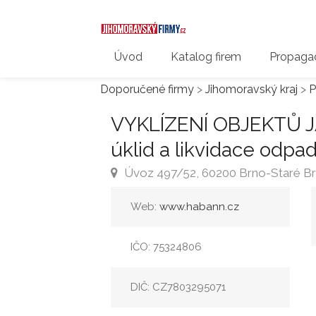
Úvod
Katalog firem
Propagac
Doporučené firmy
>
Jihomoravský kraj
>
P
VYKLÍZENÍ OBJEKTŮ JA
úklid a likvidace odpa
Úvoz 497/52, 60200 Brno-Staré Br
Web:
www.habann.cz
IČO: 75324806
DIČ: CZ7803295071