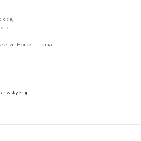
prodej.
logií.
lé jižní Moravě zdarma.
oravský kraj