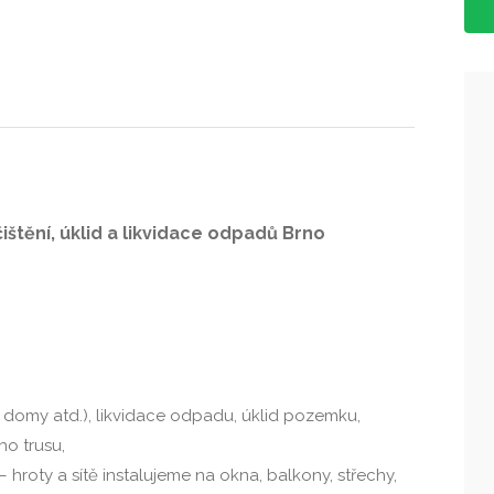
štění, úklid a likvidace odpadů Brno
dy, domy atd.), likvidace odpadu, úklid pozemku,
ho trusu,
hroty a sítě instalujeme na okna, balkony, střechy,