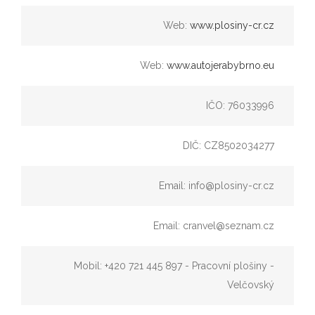
Web:
www.plosiny-cr.cz
Web:
www.autojerabybrno.eu
IČO: 76033996
DIČ: CZ8502034277
Email: info@plosiny-cr.cz
Email: cranvel@seznam.cz
Mobil: +420 721 445 897 - Pracovní plošiny -
Velčovský