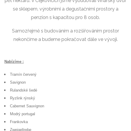
pět hektarů. V Čejkovicích jsme vybudovali vinařský dvůr
se sklepem, výrobními a degustačními prostory a
penzion s kapacitou pro 8 osob.
Samozřejmě s budováním a rozšiřováním prostor
nekončíme a budeme pokračovat dále ve vývoji.
Nabízíme :
Tramín červený
Savignon
Rulandské šedé
Ryzlink rýnský
Cabernet Sauvignon
Modrý portugal
Frankovka
Zweigeltrebe