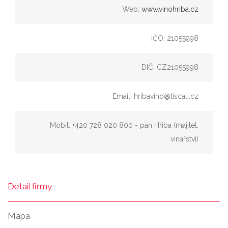
Web:
www.vinohriba.cz
IČO: 21055998
DIČ: CZ21055998
Email: hribavino@tiscali.cz
Mobil: +420 728 020 800 - pan Hřiba (majitel,
vinařství)
Detail firmy
Mapa