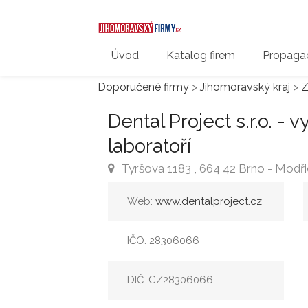
Úvod
Katalog firem
Propagac
Doporučené firmy
>
Jihomoravský kraj
>
Z
Dental Project s.r.o. - 
laboratoří
Tyršova 1183 , 664 42 Brno - Modři
Web:
www.dentalproject.cz
IČO: 28306066
DIČ: CZ28306066