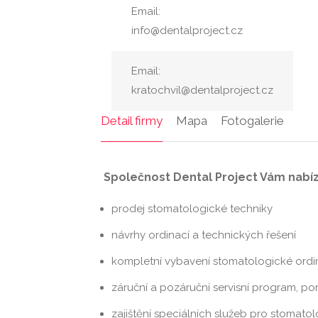
Email:
info@dentalproject.cz
Email:
kratochvil@dentalproject.cz
Detail firmy
Mapa
Fotogalerie
Společnost Dental Project Vám nabízí
prodej stomatologické techniky
návrhy ordinací a technických řešení
kompletní vybavení stomatologické ordina
záruční a pozáruční servisní program, po
zajištění speciálních služeb pro stomatol