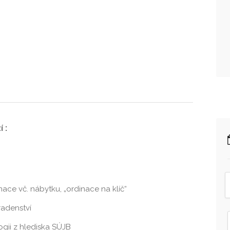
 :
ce vč. nábytku, „ordinace na klíč“
radenství
ogii z hlediska SÚJB