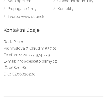
Katalog firem
Obchodní podmínky
Propagace firmy
Kontakty
Tvorba www stránek
Kontaktní údaje
RedUP s.r.o.
Průmyslová 7, Chrudim 537 01
Telefon:
+420 777 974 779
E-mail:
info@cesketopfirmy.cz
IČ: 06820280
DIČ: CZ06820280