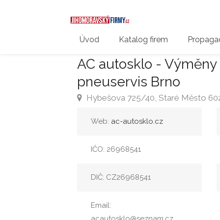
Úvod
Katalog firem
Propagac
AC autosklo - Výměny 
pneuservis Brno
Hybešova 725/40, Staré Město 602
Web:
ac-autosklo.cz
IČO: 26968541
DIČ: CZ26968541
Email:
acautosklo@seznam.cz