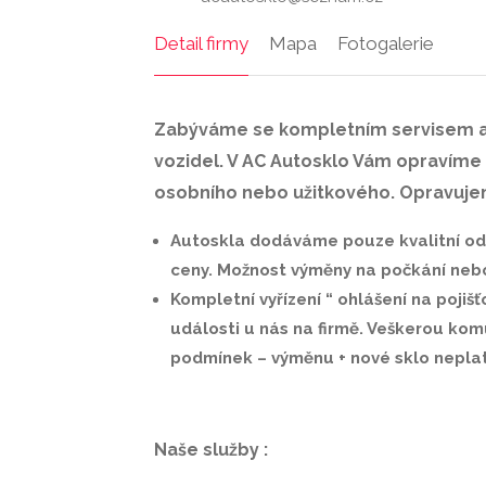
Detail firmy
Mapa
Fotogalerie
Zabýváme se kompletním servisem aut
vozidel. V AC Autosklo Vám opravíme
osobního nebo užitkového. Opravujeme
Autoskla dodáváme pouze kvalitní od 
ceny. Možnost výměny na počkání nebo
Kompletní vyřízení “ ohlášení na poji
události u nás na firmě. Veškerou komu
podmínek – výměnu + nové sklo neplat
Naše služby :