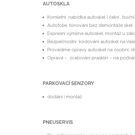
AUTOSKLA
Komletní nabídka autoskel ( čelní , boční 
Autofolie, tónování bez demontáže skel
Expresní výměna autoskel, montáž u zák
Bezpečnostní kódování autoskel na Vaš
Provádíme opravy autoskel na osobní, do
Oprava – zcelování prasklin – na počkán
PARKOVACÍ SENZORY
dodání i montáž
PNEUSERVIS