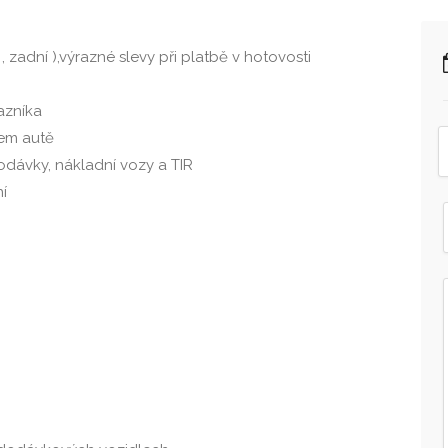
, zadní ),výrazné slevy při platbě v hotovosti
azníka
em autě
dávky, nákladní vozy a TIR
í