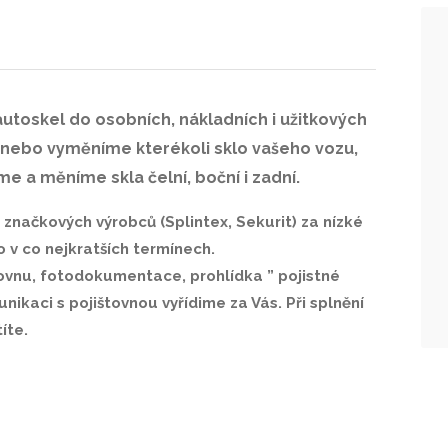
oskel do osobních, nákladních i užitkových
 nebo vyměníme kterékoli sklo vašeho vozu,
 a měníme skla čelní, boční i zadní.
značkových výrobců (Splintex, Sekurit) za nízké
 v co nejkratších termínech.
šťovnu, fotodokumentace, prohlídka ” pojistné
nikaci s pojištovnou vyřídime za Vás. Při splnění
íte.