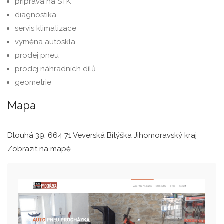
příprava na STK
diagnostika
servis klimatizace
výměna autoskla
prodej pneu
prodej náhradních dílů
geometrie
Mapa
Dlouhá 39, 664 71 Veverská Bítýška Jihomoravský kraj
Zobrazit na mapě