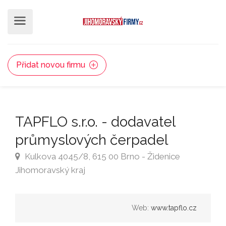
Přidat novou firmu
TAPFLO s.r.o. - dodavatel
průmyslových čerpadel
Kulkova 4045/8, 615 00 Brno - Židenice
Jihomoravský kraj
Web:
www.tapflo.cz