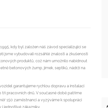
995, kdy byl založen náš závod specializující se
í jsme vybudovali rozsáhlé znalosti a zkušenosti
etonových produktů, což nám umožnilo nabídnout
včetně betonových žump, jímek, septiků, nádrží na
 vozidel garantujeme rychlou dopravu a instalaci
 tří pracovních dnů. V současné době patříme
éměř 150 zaměstnanci a vyzýváme k spolupráci
i jednotlivé zákazníky.