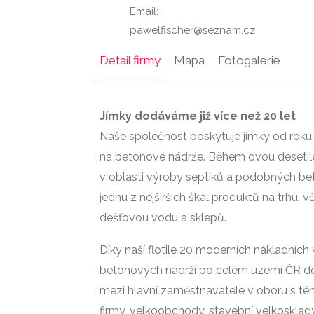
Email:
pawelfischer@seznam.cz
Detail firmy
Mapa
Fotogalerie
Jímky dodáváme již více než 20 let
Naše společnost poskytuje jímky od roku 1
na betonové nádrže. Během dvou desetilet
v oblasti výroby septiků a podobných b
jednu z nejširších škál produktů na trhu, 
dešťovou vodu a sklepů.
Díky naší flotile 20 moderních nákladních
betonových nádrží po celém území ČR do
mezi hlavní zaměstnavatele v oboru s t
firmy, velkoobchody, stavební velkosklady 