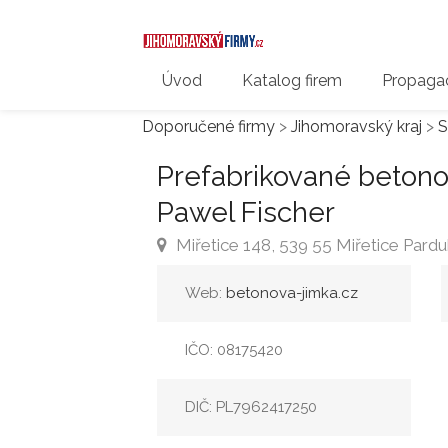
Úvod
Katalog firem
Propagac
Doporučené firmy
>
Jihomoravský kraj
>
S
Prefabrikované betono
Pawel Fischer
Miřetice 148, 539 55 Miřetice Pardu
Web:
betonova-jimka.cz
IČO: 08175420
DIČ: PL7962417250