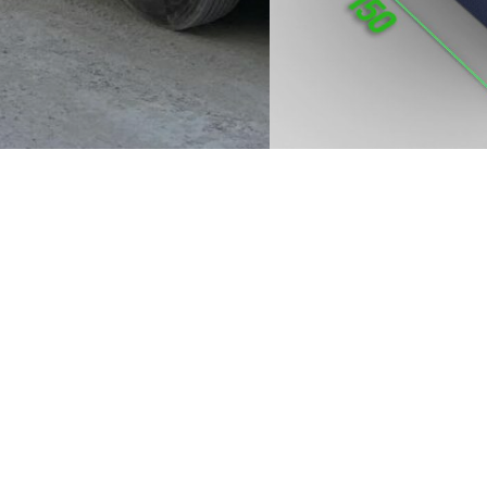
Kontaktní údaje
RedUP s.r.o.
Průmyslová 7, Chrudim 537 01
Telefon:
+420 777 974 779
E-mail:
info@cesketopfirmy.cz