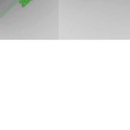
Jsme český katalog firem a živnostníků.
serveru naleznete pouze české firmy, kte
a jsou také spolehlivé. České TOP firmy.