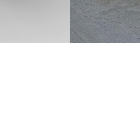
Rychlá navigace
Úvod
Přidat firmu
 Na našem
Obchodní
Katalog firem
ré jsou ověřeny
podmínky
Propagace firmy
Kontakty
Tvorba www