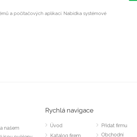
émů a počítačových aplikací. Nabídka systémové
Rychlá navigace
Úvod
Přidat firmu
 Na našem
Obchodní
Katalog firem
ré jsou ověřeny