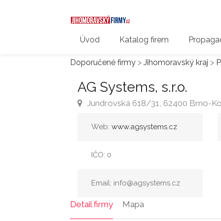
Úvod
Katalog firem
Propagac
Doporučené firmy
>
Jihomoravský kraj
>
P
AG Systems, s.r.o.
Jundrovská 618/31, 62400 Brno-K
Web:
www.agsystems.cz
IČO: 0
Email: info@agsystems.cz
Detail firmy
Mapa