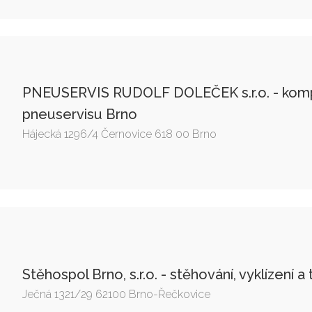
PNEUSERVIS RUDOLF DOLEČEK s.r.o. - kompl
pneuservisu Brno
Hájecká 1296/4 Černovice 618 00 Brno
Stěhospol Brno, s.r.o. - stěhování, vyklízení
Ječná 1321/29 62100 Brno-Řečkovice