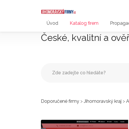
Úvod
Katalog firem
Propagac
České, kvalitní a ově
Doporučené firmy
>
Jihomoravský kraj
>
A