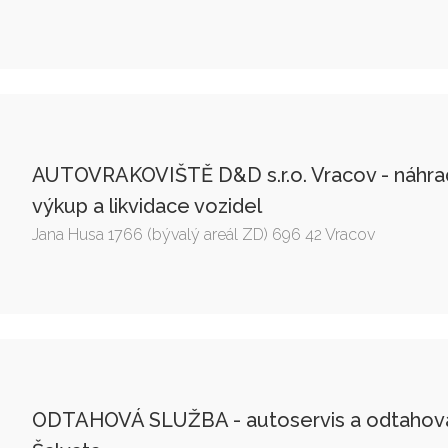
AUTOVRAKOVIŠTĚ D&D s.r.o. Vracov - náhradn
výkup a likvidace vozidel
Jana Husa 1766 (bývalý areál ZD) 696 42 Vracov
ODTAHOVÁ SLUŽBA - autoservis a odtahová