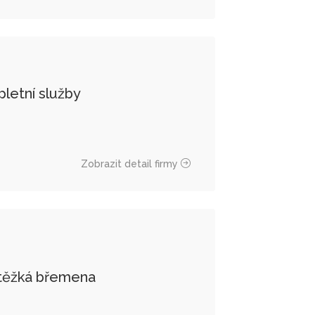
etní služby
Zobrazit detail firmy
 a těžká břemena