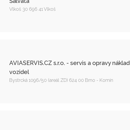
Šalvata
Vlkoš 30 696 41 Vlkoš
AVIASERVIS.CZ s.r.o. - servis a opravy náklad
vozidel
Bystrcká 1096/50 (areál ZD) 624 00 Brno - Komín