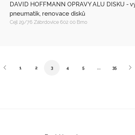
DAVID HOFFMANN OPRAVY ALU DISKU - vý
pneumatik, renovace disků
Cejl 29/76 Zábrdovice 602 00 Brno
1
2
3
4
5
...
35