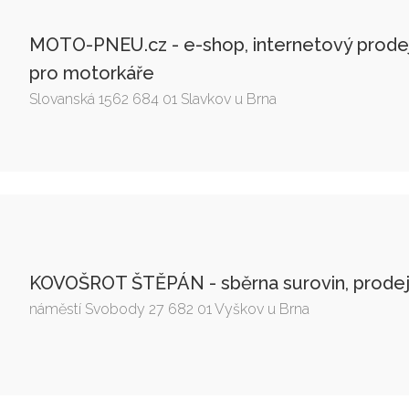
MOTO-PNEU.cz - e-shop, internetový prode
pro motorkáře
Slovanská 1562 684 01 Slavkov u Brna
KOVOŠROT ŠTĚPÁN - sběrna surovin, prodej 
náměstí Svobody 27 682 01 Vyškov u Brna