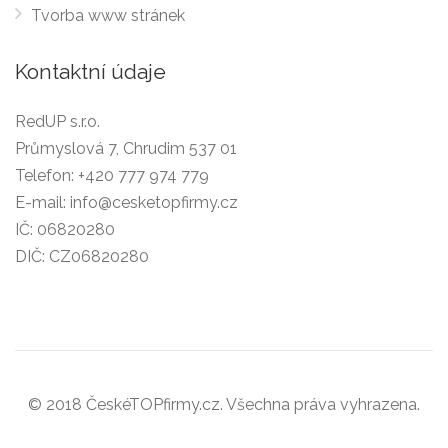
Tvorba www stránek
Kontaktní údaje
RedUP s.r.o.
Průmyslová 7, Chrudim 537 01
Telefon:
+420 777 974 779
E-mail:
info@cesketopfirmy.cz
IČ: 06820280
DIČ: CZ06820280
© 2018 ČeskéTOPfirmy.cz. Všechna práva vyhrazena.