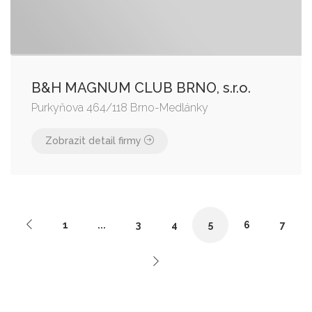
B&H MAGNUM CLUB BRNO, s.r.o.
Purkyňova 464/118 Brno-Medlánky
Zobrazit detail firmy
1
...
3
4
5
6
7