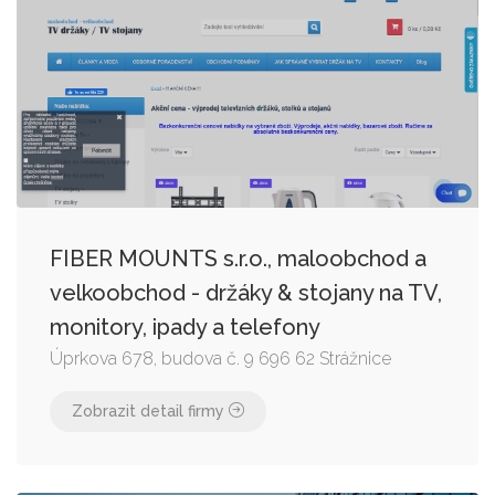
FIBER MOUNTS s.r.o., maloobchod a
velkoobchod - držáky & stojany na TV,
monitory, ipady a telefony
Úprkova 678, budova č. 9 696 62 Strážnice
Zobrazit detail firmy