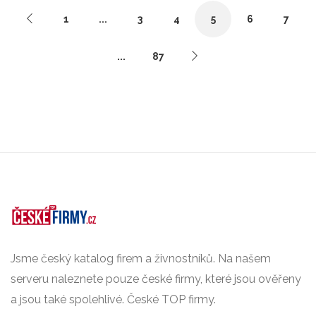
1
...
3
4
5
6
7
...
87
Jsme český katalog firem a živnostníků. Na našem
serveru naleznete pouze české firmy, které jsou ověřeny
a jsou také spolehlivé. České TOP firmy.