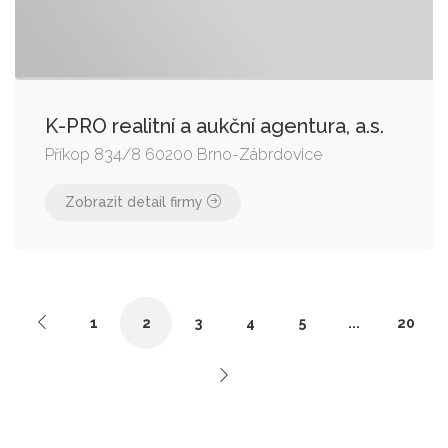
K-PRO realitní a aukční agentura, a.s.
Příkop 834/8 60200 Brno-Zábrdovice
Zobrazit detail firmy
1
2
3
4
5
...
20