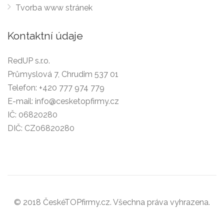
Tvorba www stránek
Kontaktní údaje
RedUP s.r.o.
Průmyslová 7, Chrudim 537 01
Telefon:
+420 777 974 779
E-mail:
info@cesketopfirmy.cz
IČ: 06820280
DIČ: CZ06820280
© 2018 ČeskéTOPfirmy.cz. Všechna práva vyhrazena.