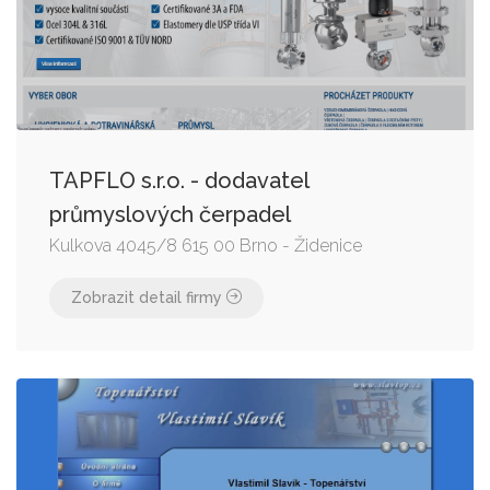
TAPFLO s.r.o. - dodavatel
průmyslových čerpadel
Kulkova 4045/8 615 00 Brno - Židenice
Zobrazit detail firmy