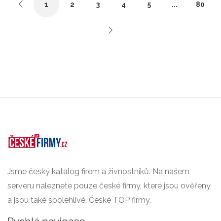
1
2
3
4
5
...
80
Jsme český katalog firem a živnostníků. Na našem
serveru naleznete pouze české firmy, které jsou ověřeny
a jsou také spolehlivé. České TOP firmy.