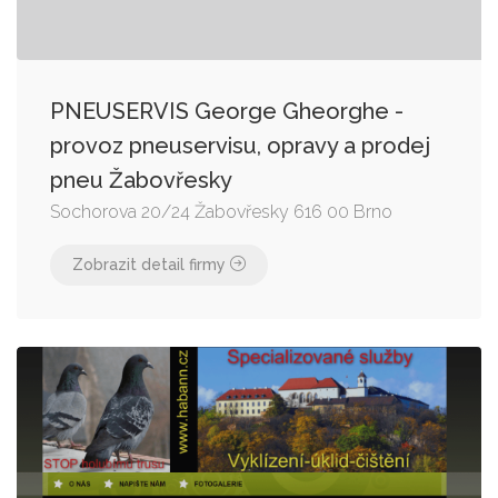
PNEUSERVIS George Gheorghe -
provoz pneuservisu, opravy a prodej
pneu Žabovřesky
Sochorova 20/24 Žabovřesky 616 00 Brno
Zobrazit detail firmy