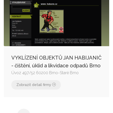
VYKLÍZENÍ OBJEKTŮ JAN HABIJANIČ
- čištění, úklid a likvidace odpadů Brno
Úvoz 497/52 60200 Brno-Staré Brno
Zobrazit detail firmy