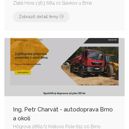
Zlatá Hora 1363 684 01 Slavkov u Brna
Zobrazit detail firmy
Ing. Petr Charvát - autodoprava Brno
a okolí
Högrova 2862/2 Královo Pole 612 00 Brno