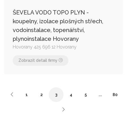
ŠEVELA VODO TOPO PLYN -
koupelny, izolace plošných střech,
vodoinstalace, topenářství,
plynoinstalace Hovorany
Hovorany 425 696 12 Hovorany
Zobrazit detail firmy
1
2
3
4
5
...
80