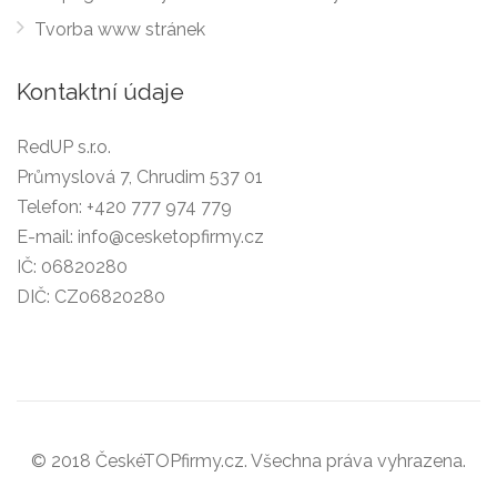
Tvorba www stránek
Kontaktní údaje
RedUP s.r.o.
Průmyslová 7, Chrudim 537 01
Telefon:
+420 777 974 779
E-mail:
info@cesketopfirmy.cz
IČ: 06820280
DIČ: CZ06820280
© 2018 ČeskéTOPfirmy.cz. Všechna práva vyhrazena.