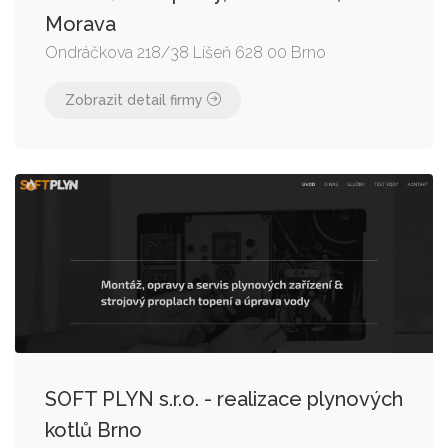
Morava
Ondráčkova 218/38 Líšeň 628 00 Brno
Zobrazit detail firmy
SOFT PLYN s.r.o. - realizace plynových
kotlů Brno