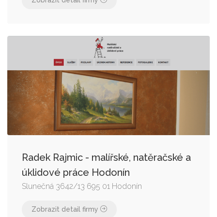
Radek Rajmic - malířské, natěračské a
úklidové práce Hodonín
Slunečná 3642/13 695 01 Hodonín
Zobrazit detail firmy