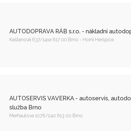
AUTODOPRAVA RÁB s.r.o. - nákladní autodo
Kaštanová 637/141e 617 00 Brno - Horní Heršpice
AUTOSERVIS VAVERKA - autoservis, autodo
služba Brno
Merhautova 1076/240 613 00 Brno