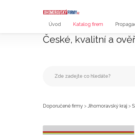
Úvod
Katalog firem
Propagac
České, kvalitní a ově
Doporučené firmy
>
Jihomoravský kraj
>
S