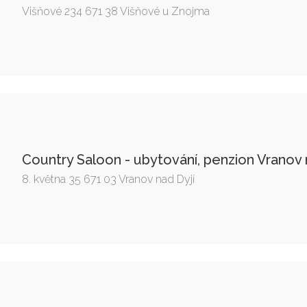
Višňové 234 671 38 Višňové u Znojma
Country Saloon - ubytování, penzion Vranov 
8. května 35 671 03 Vranov nad Dyjí