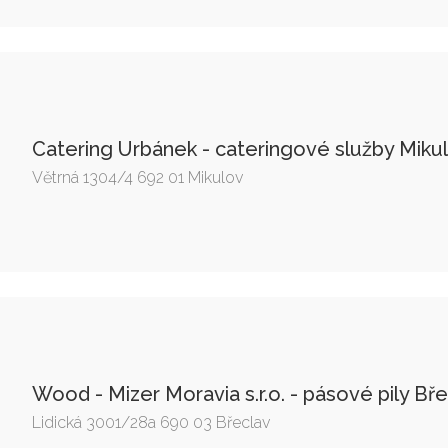
Catering Urbánek - cateringové služby Miku
Větrná 1304/4 692 01 Mikulov
Wood - Mizer Moravia s.r.o. - pásové pily Bř
Lidická 3001/28a 690 03 Břeclav