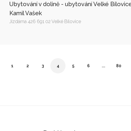
Ubytování v dolině - ubytování Velké Bílovic
Kamil Vašek
Jízdárna 426 691 02 Velké Bílovice
1
2
3
4
5
6
...
80