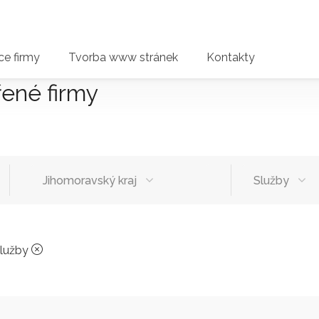
e firmy
Tvorba www stránek
Kontakty
řené firmy
Jihomoravský kraj
Služby
lužby