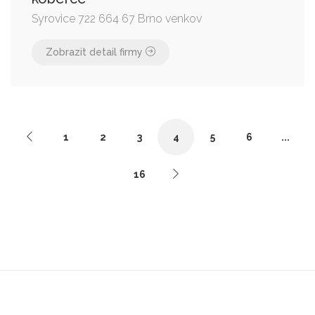
Syrovice 722 664 67 Brno venkov
Zobrazit detail firmy
1
2
3
4
5
6
...
16