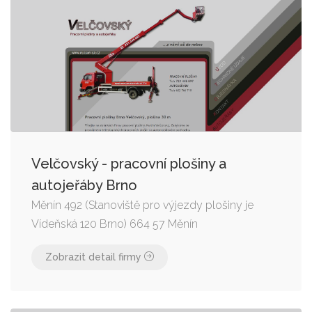
Velčovský - pracovní plošiny a
autojeřáby Brno
Měnín 492 (Stanoviště pro výjezdy plošiny je
Vídeňská 120 Brno) 664 57 Měnín
Zobrazit detail firmy