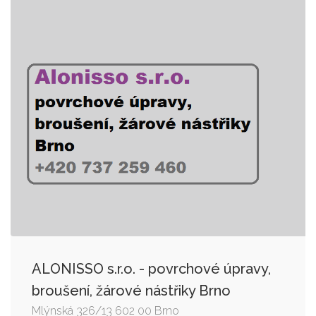
ALONISSO s.r.o. - povrchové úpravy,
broušení, žárové nástřiky Brno
Mlýnská 326/13 602 00 Brno