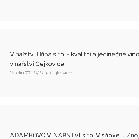
Vinařství Hřiba s.r.o. - kvalitní a jedinečné vín
vinařství Čejkovice
Včelín 771 696 15 Čejkovice
ADÁMKOVO VINAŘSTVÍ s.r.o. Višňové u Zno