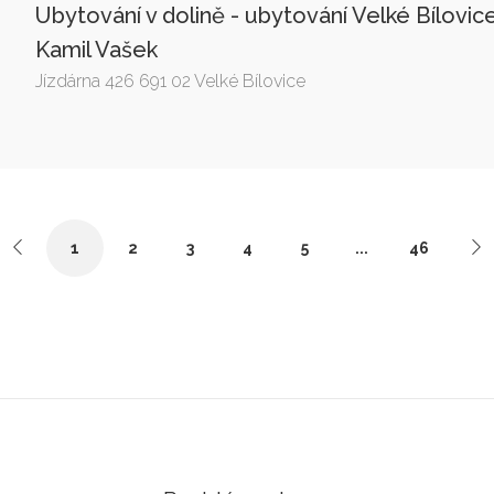
Ubytování v dolině - ubytování Velké Bílovic
Kamil Vašek
Jízdárna 426 691 02 Velké Bílovice
1
2
3
4
5
...
46