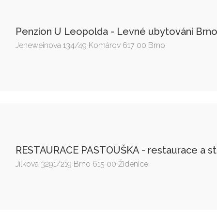
Penzion U Leopolda - Levné ubytování Brn
Jeneweinova 134/49 Komárov 617 00 Brno
RESTAURACE PASTOUŠKA - restaurace a str
Jílkova 3291/219 Brno 615 00 Židenice