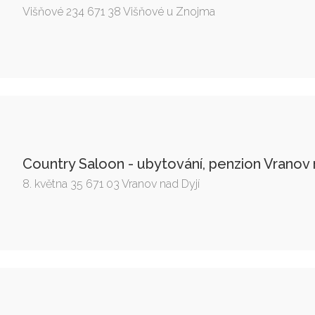
Višňové 234 671 38 Višňové u Znojma
Country Saloon - ubytování, penzion Vranov 
8. května 35 671 03 Vranov nad Dyjí