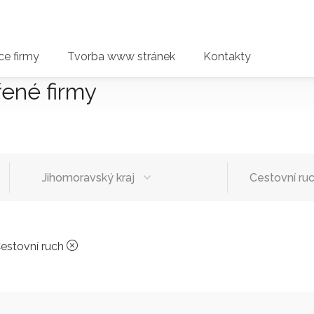
e firmy
Tvorba www stránek
Kontakty
řené firmy
Jihomoravský kraj
Cestovní ru
estovní ruch