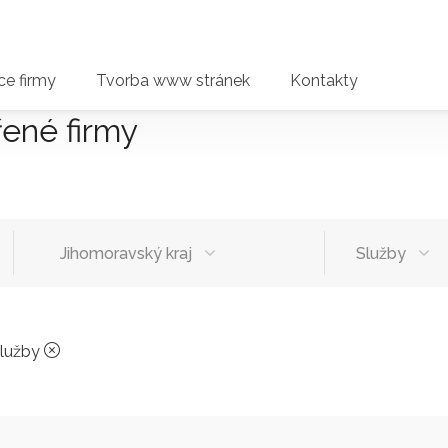
e firmy
Tvorba www stránek
Kontakty
řené firmy
Jihomoravský kraj
Služby
lužby