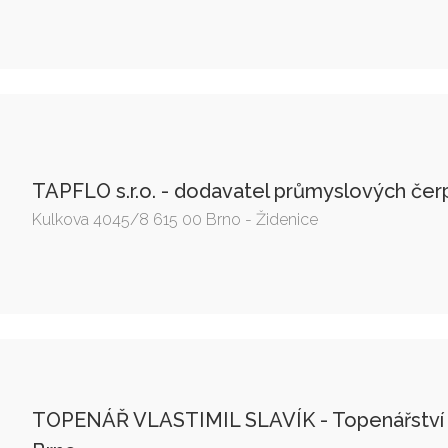
TAPFLO s.r.o. - dodavatel průmyslových čer
Kulkova 4045/8 615 00 Brno - Židenice
TOPENÁŘ VLASTIMIL SLAVÍK - Topenářství a 