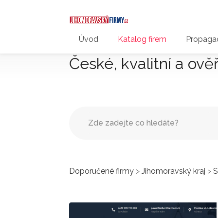
Úvod
Katalog firem
Propagac
České, kvalitní a ově
Doporučené firmy
>
Jihomoravský kraj
>
S