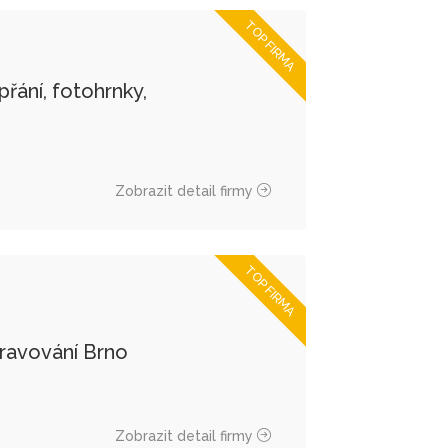
TOP FIRMA
řání, fotohrnky,
Zobrazit detail firmy
TOP FIRMA
avování Brno
Zobrazit detail firmy