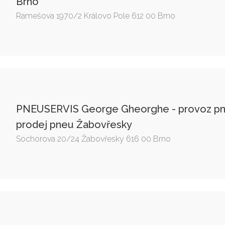
Brno
Ramešova 1970/2 Královo Pole 612 00 Brno
PNEUSERVIS George Gheorghe - provoz pne
prodej pneu Žabovřesky
Sochorova 20/24 Žabovřesky 616 00 Brno