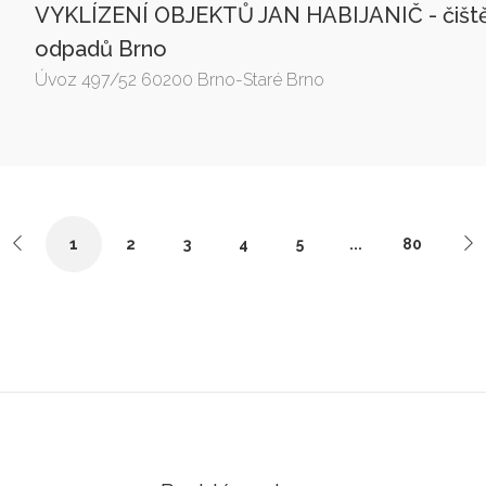
VYKLÍZENÍ OBJEKTŮ JAN HABIJANIČ - čištění,
odpadů Brno
Úvoz 497/52 60200 Brno-Staré Brno
1
2
3
4
5
...
80