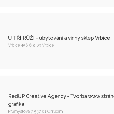
U TŘÍ RŮŽÍ - ubytování a vinný sklep Vrbice
Vrbice 456 691 09 Vrbice
RedUP Creative Agency - Tvorba www stránek
grafika
Průmyslová 7 537 01 Chrudim