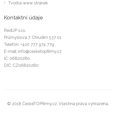
Tvorba www stránek
Kontaktní údaje
RedUP s.r.o.
Průmyslová 7, Chrudim 537 01
Telefon:
+420 777 974 779
E-mail:
info@cesketopfirmy.cz
IČ: 06820280
DIČ: CZ06820280
© 2018 ČeskéTOPfirmy.cz. Všechna práva vyhrazena.