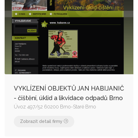
VYKLÍZENÍ OBJEKTŮ JAN HABIJANIČ
- čištění, úklid a likvidace odpadů Brno
Úvoz 497/52 60200 Brno-Staré Brno
Zobrazit detail firmy