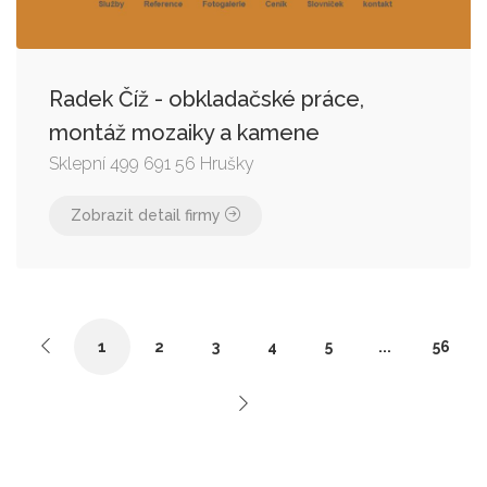
Radek Číž - obkladačské práce,
montáž mozaiky a kamene
Sklepní 499 691 56 Hrušky
Zobrazit detail firmy
1
2
3
4
5
...
56