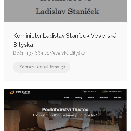
Kominictví Ladislav Staníček Veverská
Bítýška
Boční 137 664 71 Veverská Bítýška
Zobrazit detail firmy