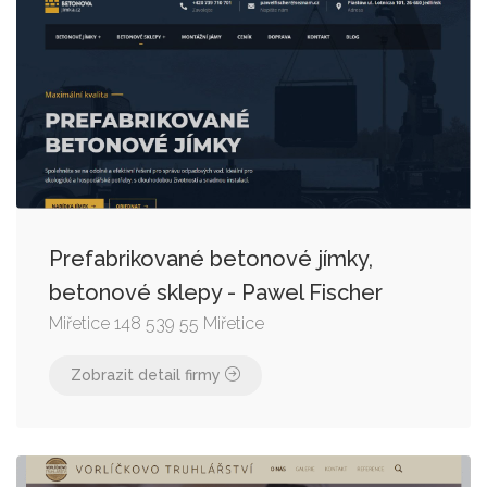
Prefabrikované betonové jímky,
betonové sklepy - Pawel Fischer
Miřetice 148 539 55 Miřetice
Zobrazit detail firmy